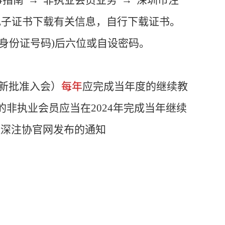
事指南”→“非执业会员业务”→“深圳市注
jhtml）的电子证书下载有关信息，自行下载证书。
位身份证号码)后六位或自设密码。
新批准入会）
每年
应完成当年度的继续教
的非执业会员应当在2
024
年完成当年继续
注深注协官网发布的通知