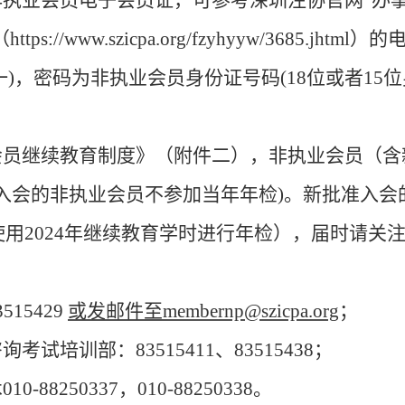
非执业会员电子会员证，可参考深圳注协官网
“办
//www.szicpa.org/fzyhyyw/3685.
)，密码为非执业会员身份证号码(18位或者15
会员继续教育制度》（附件二），非执业会员（含
准入会的非执业会员不参加当年年检)。新批准入会
使用
2
024
年继续教育学时进行年检），届时请关
3515429
或发邮件至
membernp@szicpa.org
；
咨询考试培训部：
83515411、83515438；
术
010-88250337，010-88250338。