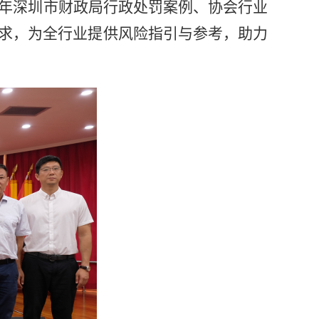
年深圳市财政局
行政
处罚案例
、
协会行业
求
，
为全行业提供风险
指引与参考
，助力