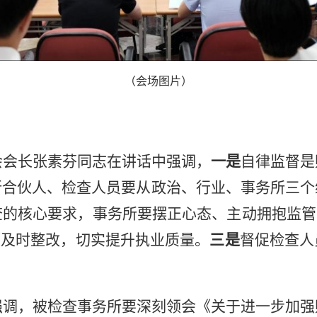
（会场图片）
会会长张素芬同志
在讲话中强调
，
一是
自律监督是
所合伙人、检查人员要
从政治、行业、事务所三个
查的核心要求，事务所要摆正心态、主动拥抱监管
题及时整改，切实提升执业质量
。
三是
督促检查人
强调，
被检查事务所
要
深刻领会《关于进一步加强