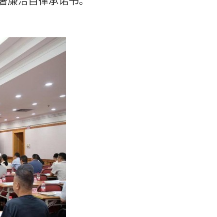
署廉洁自律承诺书。