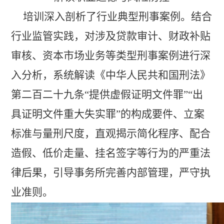
培训深入剖析
了
行业典型
刑事
案例。结合
行业监管实践，对
涉及
贷款审计、财政补贴
审核、资本市场业务等
类型刑事案例
进行深
入分析，系统解读《中华人民共和国刑法》
第
二百二十九
条
“提供虚假证明文件罪”“出
具证明文件重大失实罪”的构成要件、立案
标准与量刑尺度，直观揭示简化程序、配合
造假、低价走量、挂名签字等行为的严重法
律后果，引导事务所完善内部管理，严守执
业准则。