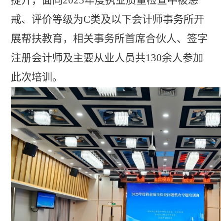
提升，面向
2025年度执业质量检查中被惩
戒、评价等级
为
C类及以下会计师事务所开
展帮扶
教育
，
相关
事务所首席合伙人、签字
注册会计师及
主要
从业人员
共
130余人
参加
此次
培训。