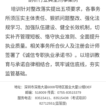
培训
针对整改落实
提出五项要求
，
各事务
所
须
压实主体责任、狠抓问题整改、强化法
规学习、加强队伍建设、健全长效机制，切
实补齐管理短板、
恪守执业准则
、全面提升
执业质量。
相关事务所合伙人及注册会计师
签署了《诚信专职执业承诺书》。
以培训教
育与承诺自律相结合，
筑牢诚信底线，夯实
监管基础。
地址：深圳市深南大道6008号特区报业大厦12楼DEF
邮编：518009 传真：0755-83515379
服务电话： 83515411、83515438（考试培训）
82712551(监管部)