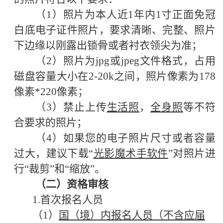
（
1）照片为本人近1年内1寸
正面
免冠
白底电子证件照片，要求清晰、完整、照片
下边缘以刚露出锁骨或者衬衣领尖为准；
（
2）照片为jpg或jpeg文件格式，占用
磁盘容量大小在2-20k之间，照片像素为178
像素*220像素；
（
3）禁止上传
生活照
，
全身照
等不符
合要求的照片；
（
4）如果您的电子照片尺寸或者容量
过大，建议下载“
光影魔术手软件
”对照片进
行“裁剪”和“缩放”。
（二）资格审核
1.首次报名人员
（
1）
国（境）内报名人员（不含应届