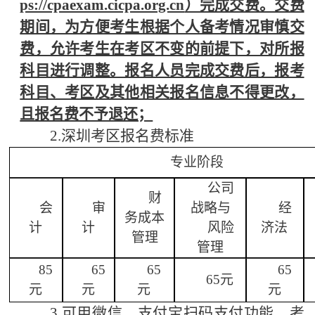
ps://cpaexam.cicpa.org.cn
）完成交费。交费
期间，为方便考生根据个人备考情况审慎交
费，允许考生在考区不变的前提下，对所报
科目进行调整。报名人员完成交费后，报考
科目、考区及其他相关报名信息不得更改，
且报名费不予退还；
2.深圳考区报名费标准
专业阶段
公司
财
会
审
战略与
经
务成本
计
计
风险
济法
管理
管理
85
65
65
65
65元
元
元
元
元
3.可用微信、支付宝扫码支付功能，考