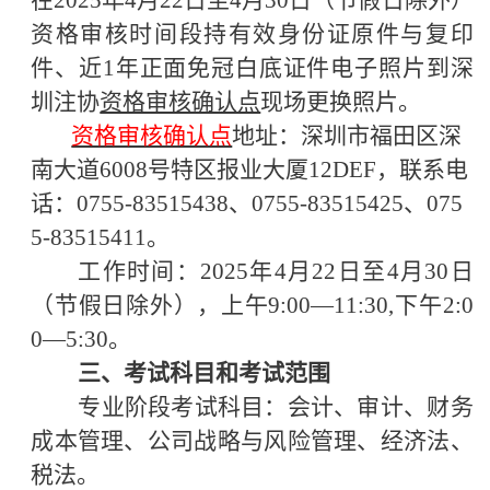
在
2025年4月22日至4月
30
日（节假日除外）
资格审核时间段持有效身份证原件与复印
件、近
1年
正面
免冠白底证件电子照片到深
圳注协
资格审核确认点
现场更换照片。
资格审核确认点
地址：深圳市福田区深
南大道
6008号特区报业大厦12DEF
，
联系电
话：
0755-83515438、
0755-83515425、
075
5-83515411。
工作时间：
202
5
年
4月22日至4月
30
日
（节假日除外），上午
9:00—11:30,下午2:0
0—5:30。
三、考试科目和考试范围
专业阶段考试科目：会计、审计、财务
成本管理、公司战略与风险管理、经济法、
税法。