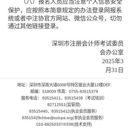
（八）报名人员应当注意个人信息安全
保护，应按照本
简章规定的办法登录网报系
统或者中注协官方网站、微信公
众号，切勿
通过其他链接登录。
深圳市注册会计师考试委员
会办公室
2025年3
月
31
日
地址：深圳市深南大道6008号特区报业大厦12楼DEF
邮编：518009 传真：0755-83515379
服务电话： 83515411、83515438（考试培训）
82712551(监管部)
83515440、83515412(执业会员服务）
83515429chloe@szicpa.org(非执业会员服务）
010-88250337/0338(技术支持)