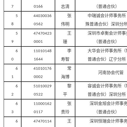
志清
（普通合伙）
7
0166
张
中瑞诚会计师事务所
5
44030036
伟明
殊普通合伙）深圳分
8
0562
王
深圳市卓衡会计师事
5
47470423
珊
（普通合伙）
9
0001
李
大华会计师事务所（
6
11010148
寿智
普通合伙）辽宁分所
0
1644
常
6
41010176
河南协会代管
海博
1
0002
黎
容诚会计师事务所（
6
51010029
平
普通合伙）深圳分所
2
0522
张
深圳金旭会计师事
6
11000162
贵玲
（普通合伙）
3
0117
王
深圳恒瑞会计师事
6
47470114