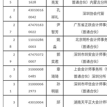
亮发
普通合伙）内蒙古分
5
1628
孔
2
43010016
深圳协会代管
祥礼
6
0042
尹
广东省正跃会计师事
2
47470163
智芳
（普通合伙）
7
0022
姚
北京明朴会计师事
2
11010286
淼
（普通合伙）
8
0003
郭
深圳市圳安会计师事
2
47470372
奕君
（普通合伙）
9
0007
章
上会会计师事务所（
3
31000008
琦琦
普通合伙）深圳分所
0
0485
孙
深圳市坪信会计师事
3
31000006
明丽
（普通合伙）
1
2973
邱
湖南天平正大会计师
3
43010004