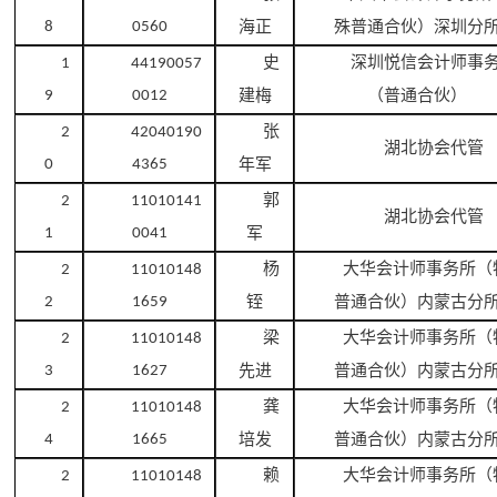
海正
殊普通合伙）深圳分
8
0560
史
深圳悦信会计师事
1
44190057
建梅
（普通合伙）
9
0012
张
2
42040190
湖北协会代管
年军
0
4365
郭
2
11010141
湖北协会代管
军
1
0041
杨
大华会计师事务所（
2
11010148
铚
普通合伙）内蒙古分
2
1659
梁
大华会计师事务所（
2
11010148
先进
普通合伙）内蒙古分
3
1627
龚
大华会计师事务所（
2
11010148
培发
普通合伙）内蒙古分
4
1665
赖
大华会计师事务所（
2
11010148