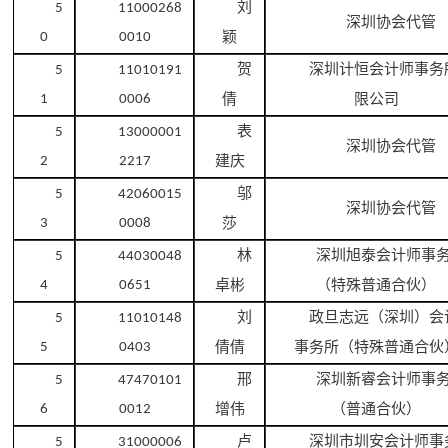
刘
5
11000268
深圳协会代管
颖
0
0010
贺
深圳计恒会计师事务
5
11010191
倩
限公司
1
0006
表
5
13000001
深圳协会代管
建庆
2
2217
邬
5
42060015
深圳协会代管
莎
3
0008
林
深圳旭泰会计师事
5
44030048
卓彬
（特殊普通合伙）
4
0651
刘
政旦志远（深圳）会
5
11010148
倩倩
事务所（特殊普通合伙
5
0403
邢
深圳新睿会计师事
5
47470101
增伟
（普通合伙）
6
0012
卢
深圳市圳安会计师事
5
31000006