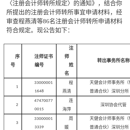
〈
注册会计师转所规定
〉
的通知》，结合你
所提出的注册会计师转所事宜申请材料，经
审
查
程燕清等
86名
注册会计师转所申请材料
符合规定。现公告如下：
注
序
注师证书
师
转出事务所名称
号
编号
姓
名
天健会计师事务所（
程
33000001
1
燕清
普通合伙）深圳分所
1648
连
47470077
深圳协会代管
2
海萍
0015
周
天健会计师事务所（
33000001
3
媛
普通合伙）深圳分所
3339