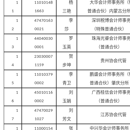
杨
大华会计师事务所（
1
11010148
三艳
普通合伙）内蒙古分
1
1663
李
深圳税博会计师事
1
47470163
莎
（特殊普通合伙）
2
0021
罗
珠海光睿会计师事
1
44040030
玉英
（普通合伙）
3
0001
贺
1
23030007
贵州协会代管
步坤
4
1159
李
鹏盛会计师事务所（
1
11010379
青卫
普通合伙）肇庆分所
5
0002
刘
广西桂信会计师事
1
45010116
玉娟
（普通合伙）
6
0002
刘
1
47470029
江苏协会代管
芳文
7
1027
张
中兴华会计师事务所
1
11000154