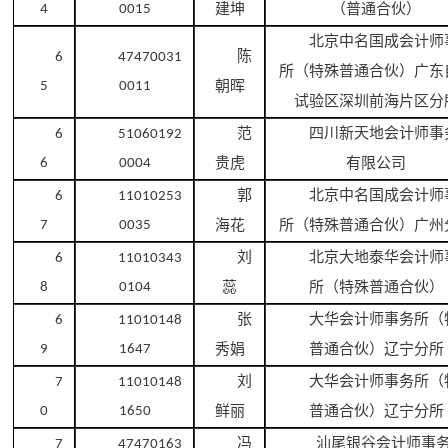
建坤
（普通合伙）
4
0015
北京中名国成会计师
陈
6
47470031
所（特殊普通合伙）广东
朝晖
5
0011
试验区深圳前海片区分
范
四川新天地会计师事
6
51060192
贵虎
有限公司
6
0004
郭
北京中名国成会计师
6
11010253
海花
所（特殊普通合伙）广州
7
0035
刘
北京大地泰华会计师
6
11010343
蕊
所（特殊普通合伙）
8
0104
张
大华会计师事务所（
6
11010148
秀娟
普通合伙）辽宁分所
9
1647
刘
大华会计师事务所（
7
11010148
鲜丽
普通合伙）辽宁分所
0
1650
冯
汕尾银谷会计师事
7
47470163