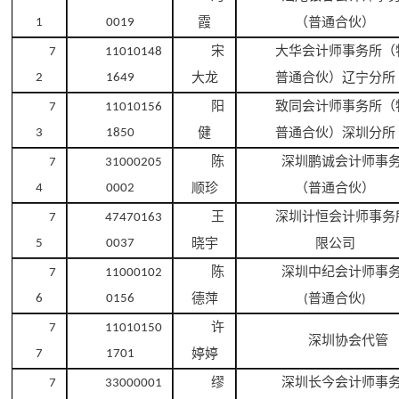
霞
（普通合伙）
1
0019
宋
大华会计师事务所（
7
11010148
大龙
普通合伙）辽宁分所
2
1649
阳
致同会计师事务所（
7
11010156
健
普通合伙）深圳分所
3
1850
陈
深圳鹏诚会计师事
7
31000205
顺珍
（普通合伙）
4
0002
王
深圳计恒会计师事务
7
47470163
晓宇
限公司
5
0037
陈
深圳中纪会计师事
7
11000102
德萍
普通合伙
6
0156
(
)
许
7
11010150
深圳协会代管
婷婷
7
1701
缪
深圳长今会计师事
7
33000001