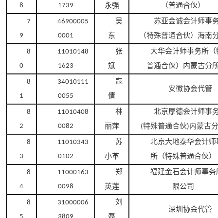
永强
（普通合伙）
8
1739
吴
苏亚金诚会计师事
7
46900005
东
（特殊普通合伙）海南
9
0001
张
大华会计师事务所（
8
11010148
斌
普通合伙）内蒙古分
0
1623
寇
8
34010111
安徽协会代管
倩
1
0055
林
北京厚德会计师事
8
11010408
丽萍
特殊普通合伙
内蒙古
2
0082
(
)
苏
北京大地泰华会计师
8
11010343
小革
所（特殊普通合伙）
3
0102
郑
福建金石会计师事务
8
11000163
英莲
限公司
4
0098
刘
8
31000006
深圳协会代管
磊
5
3809