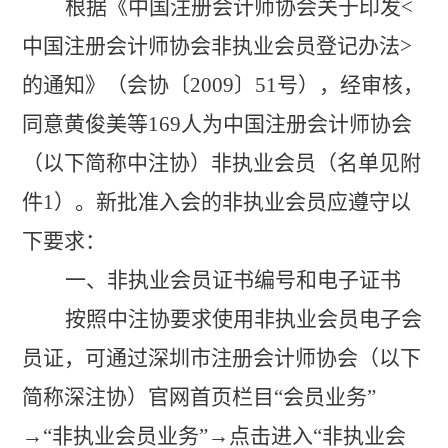
根据《中国注册会计师协会关于印发
<
中国注册会计师协会非执业会员登记办法>
的通知》（会协
〔
2009
〕
51号），经审核，
同意
黄俊美
等
169
人为中国注册会计师协会
（
以下简称中注协）
非执业会员（名单见附
件
1）。新批准入会的非执业会员应遵守以
下要求：
一、非执业会员证书编号和电子证书
按照
中注协
要求使用非执业会员电子会
员证，可
通过
深圳
市注册会计师
协
会（以下
简称深注协）
官网
首页栏目
“
会员业务
”
→“非执业会员业务”→
点击进入
“
非执业会